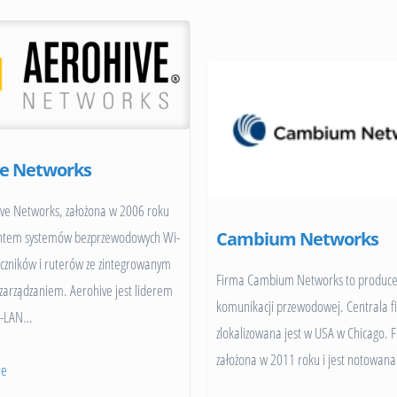
ve Networks
ve Networks, założona w 2006 roku
entem systemów bezprzewodowych Wi-
Cambium Networks
łączników i ruterów ze zintegrowanym
Firma Cambium Networks to produce
rządzaniem. Aerohive jest liderem
komunikacji przewodowej. Centrala f
D-LAN
…
zlokalizowana jest w USA w Chicago. F
założona w 2011 roku i jest notowana
re