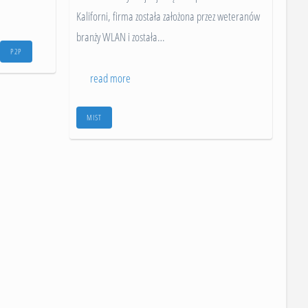
Kaliforni, firma została założona przez weteranów
branży WLAN i została
…
P2P
read more
MIST