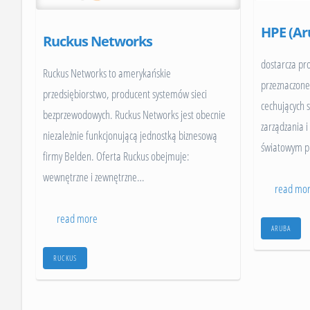
Przydatne zasoby
S
HPE (Ar
Ruckus Networks
S
dostarcza pr
Ruckus Networks to amerykańskie
H
przeznaczone
przedsiębiorstwo, producent systemów sieci
S
cechujących 
bezprzewodowych. Ruckus Networks jest obecnie
zarządzania i
niezależnie funkcjonującą jednostką biznesową
światowym p
firmy Belden. Oferta Ruckus obejmuje:
wewnętrzne i zewnętrzne
…
read mo
read more
ARUBA
RUCKUS