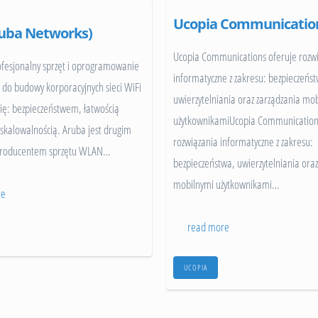
zkoły
Ucopia Communicatio
uba Networks)
zkoły wyższe
Ucopia Communications oferuje rozw
ofesjonalny sprzęt i oprogramowanie
andel detaliczny
informatyczne z zakresu: bezpieczeńs
 do budowy korporacyjnych sieci WiFi
uwierzytelniania oraz zarządzania mo
port i imprezy masowe
się: bezpieczeństwem, łatwością
użytkownikamiUcopia Communication
 skalowalnością. Aruba jest drugim
rozwiązania informatyczne z zakresu:
roducentem sprzętu WLAN
…
bezpieczeństwa, uwierzytelniania oraz
mobilnymi użytkownikami
…
re
read more
UCOPIA