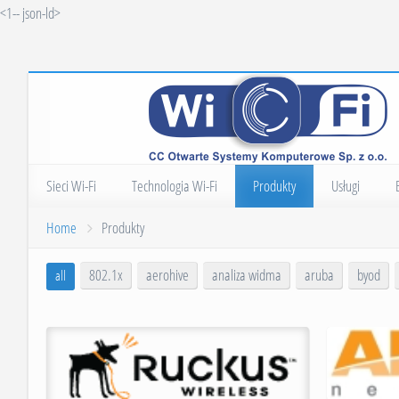
<1-- json-ld>
Sieci Wi-Fi
Technologia Wi-Fi
Produkty
Usługi
Systemy Wi-Fi
Architektura
Ruckus Networks
Projekt sieci W
B
Home
Produkty
Artykuły tematycznie
Wydajność i bezpieczeństwo
HPE (Aruba Networks)
Audyt i analiza
M
802.1x
aerohive
analiza widma
aruba
byod
all
Punkty dostępowe
Mist Systems
Audyt bezpiecz
I
Radia i anteny
Cambium Networks
Wdrożenia siec
H
Hot Spot
Ekahau
Szkolenia
T
Użytkownicy, goście, BYOD
Ucopia Communications
O