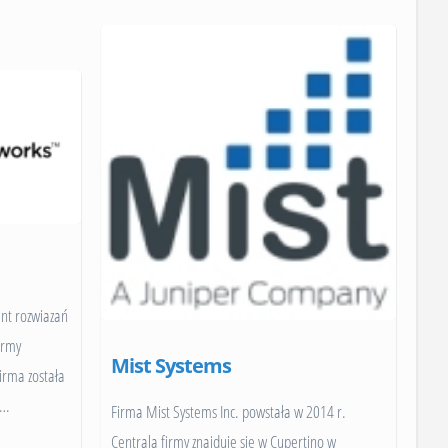
nt rozwiazań
irmy
Mist Systems
irma została
…
Firma Mist Systems Inc. powstała w 2014 r.
Centrala firmy znajduje się w Cupertino w