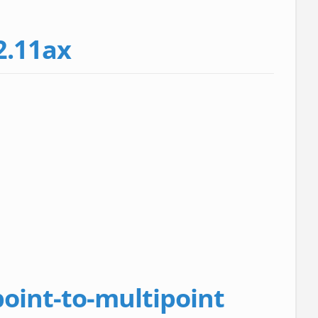
2.11ax
point-to-multipoint