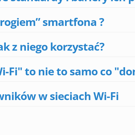
wrogiem” smartfona ?
ak z niego korzystać?
i-Fi" to nie to samo co "d
wników w sieciach Wi-Fi