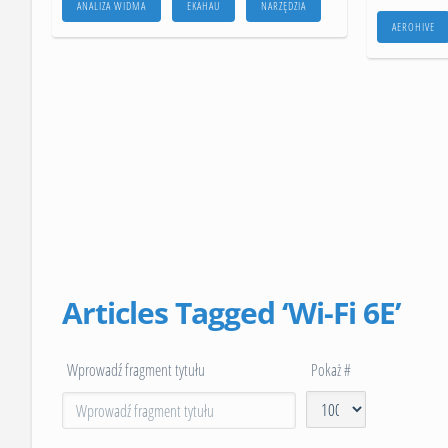
ANALIZA WIDMA
EKAHAU
NARZĘDZIA
AEROHIVE
Articles Tagged ‘Wi-Fi 6E’
Wprowadź fragment tytułu
Pokaż #