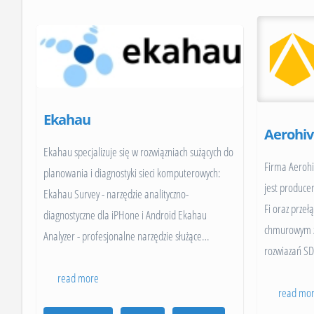
Ekahau
Aerohi
Ekahau specjalizuje się w rozwiązniach sużących do
Firma Aerohi
planowania i diagnostyki sieci komputerowych:
jest produc
Ekahau Survey - narzędzie analityczno-
Fi oraz prze
diagnostyczne dla iPHone i Android Ekahau
chmurowym za
Analyzer - profesjonalne narzędzie służące
…
rozwiazań S
read more
read mo