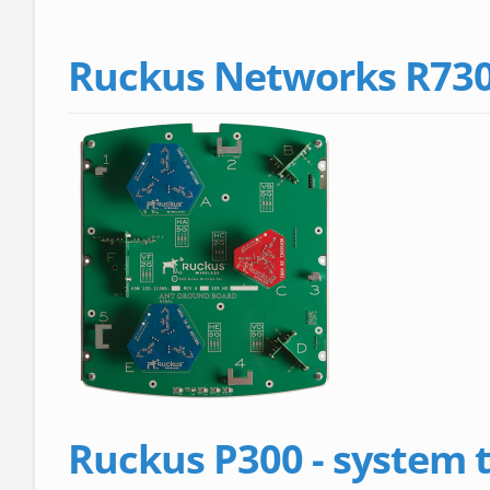
Ruckus Networks R730 
Ruckus P300 - system t