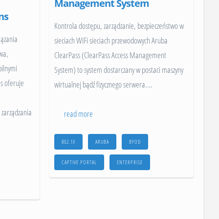
Management System
ns
Kontrola dostępu, zarządzanie, bezpieczeństwo w
iązania
sieciach WiFi sieciach przewodowych Aruba
twa,
ClearPass (ClearPass Access Management
bilnymi
System) to system dostarczany w postaci maszyny
s oferuje
wirtualnej bądź fizycznego serwera.
…
 zarządzania
read more
802.1X
ARUBA
BYOD
CAPTIVE PORTAL
ENTERPRISE