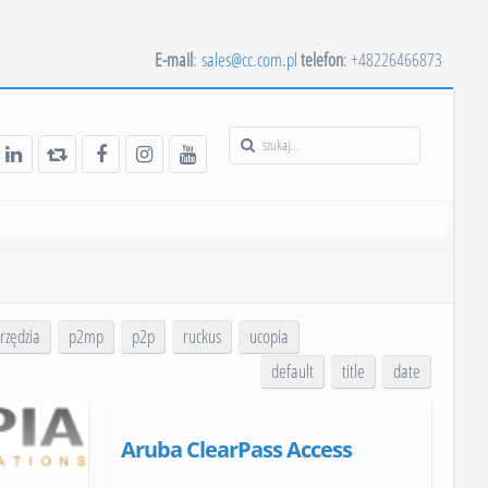
E-mail
:
sales@cc.com.pl
telefon
: +48226466873
rzędzia
p2mp
p2p
ruckus
ucopia
default
title
date
Aruba ClearPass Access